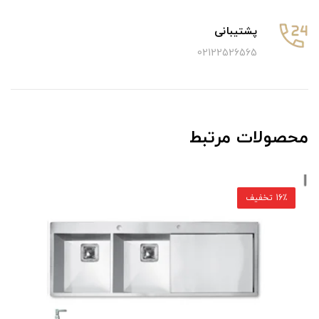
پشتیبانی
02122526565
محصولات مرتبط
16٪ تخفیف