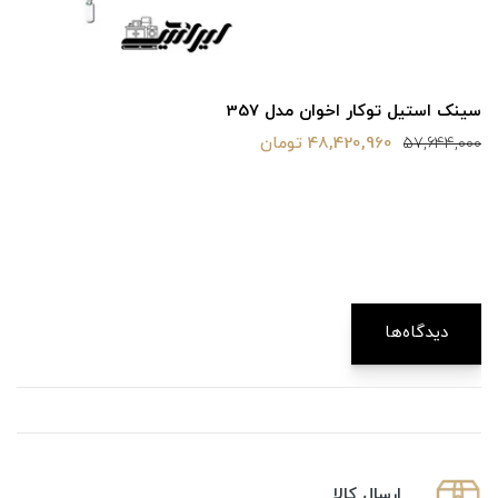
سینک استیل توکار اخوان مدل 357
48,420,960 تومان
57,644,000
دیدگاه‌ها
ارسال كالا