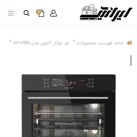
0
خانه
فهرست محصولات
فر توکار آلتون مدل V402BN