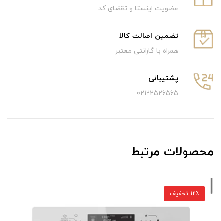
عضویت اینستا و تقضای کد
تضمین اصالت کالا
همراه با گارانتی معتبر
پشتیبانی
02122526565
محصولات مرتبط
12٪ تخفیف