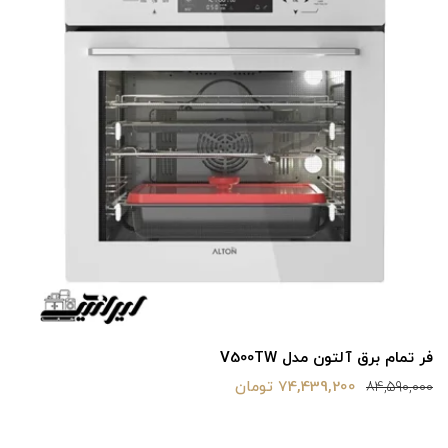
فر تمام برق آلتون مدل V500TW
74,439,200 تومان
84,590,000