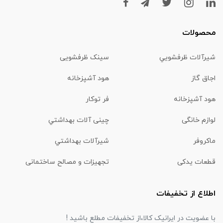
محصولات
شیرآلات ظرفشويي
سینک ظرفشویی
اجاق گاز
هود آشپزخانه
هود آشپزخانه
فر توکار
لوازم خانگی
چینی آلات بهداشتي
ماكروفر
شیرآلات بهداشتي
قطعات یدکی
تجهیزات و مصالح ساختمانی
اطلاع از تخفیفات
با عضویت در ایرانیک کالا،از تخفیفات مطلع باشید !