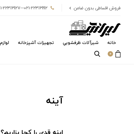
فروش اقساطی بدون ضامن
021-22316992---021-22316927
خانه
شیرآلات ظرفشويي
تجهیزات آشپزخانه
لوازم
0
آینه
اینه قدی را کجا بزاریم؟