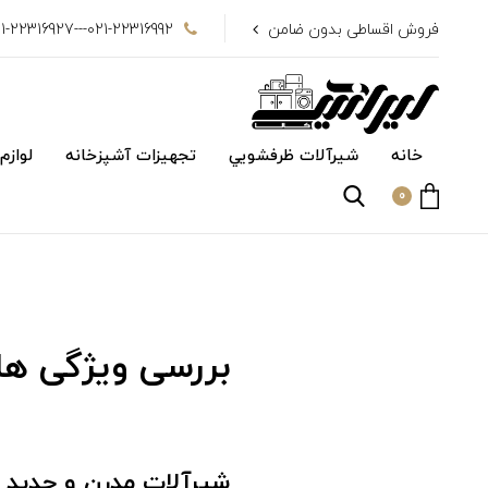
فروش اقساطی بدون ضامن
021-22316992---021-22316927
خانه
شیرآلات ظرفشويي
تجهیزات آشپزخانه
لوازم
0
بررسی ویژگی ها
شیرآلات مدرن و جديد مو