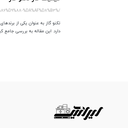
/%D8%AA%DA%A9%D9%86%D9%88-%DA%AF%D8%B3
تکنو گاز به عنوان یکی از برندها
دارد. این مقاله به بررسی جامع ک