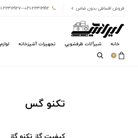
فروش اقساطی بدون ضامن
021-22316992---021-22316927
خانه
شیرآلات ظرفشويي
تجهیزات آشپزخانه
لوازم
0
تکنو گس
کیفیت گاز تکنو گاز