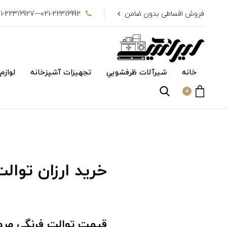
فروش اقساطی بدون ضامن
021-22316992---021-22316927
خانه
شیرآلات ظرفشويي
تجهیزات آشپزخانه
لوازم
0
خرید ارزان توال
قیمت توالت فرنگی مرو