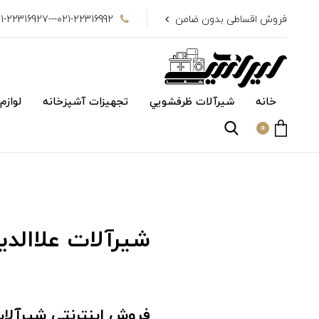
فروش اقساطی بدون ضامن
021-22316992---021-22316927
خانه
شیرآلات ظرفشويي
تجهیزات آشپزخانه
لوازم
0
شیرآلات علاالدی
فروش اینترنتی شیرآلا