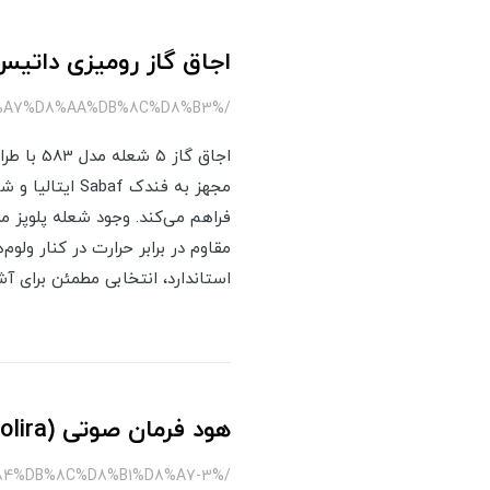
اجاق گاز رومیزی داتیس مدل
/%DA%AF%D8%A7%D8%B2-583-%D8%AF%D8%A7%D8%AA%DB%8C%D8%B3
اجاق گا
استاندارد، انتخابی مطمئن برای آش
هود فرمان صوتی (volira) داتیس
/%D9%87%D9%88%D8%AF-%D9%88%D9%84%DB%8C%D8%B1%D8%A7-3