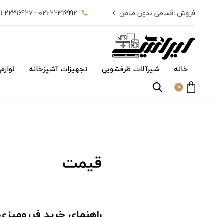
فروش اقساطی بدون ضامن
021-22316992---021-22316927
خانه
شیرآلات ظرفشويي
تجهیزات آشپزخانه
لوازم
0
قیمت
راهنمای خرید فررومیزی DT-737 داتی