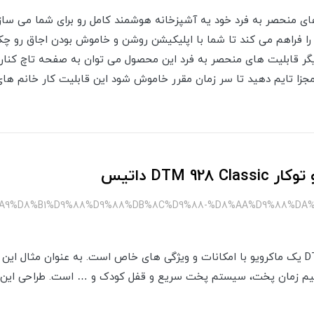
ا قابلیت های منحصر به فرد خود یه آشپزخانه هوشمند کامل رو برای شما می سا
 را فراهم می کند تا شما با اپلیکیشن روشن و خاموش بودن اجاق رو چ
یگر قابلیت های منحصر به فرد این محصول می توان به صفحه تاچ کنار ا
زا تایم دهید تا سر زمان مقرر خاموش شود این قابلیت کار خانم های
DTM 9 داتیس
%A9%D8%B1%D9%88%D9%88%DB%8C%D9%88-%D8%AA%D9%88%DA%A
مایکروویو توکار DTM -928 classic یک ماکرویو با امکانات و ویژگی های خاص است. به عنوان 
نظیم زمان پخت، سیستم پخت سریع و قفل کودک و … است. طراحی این