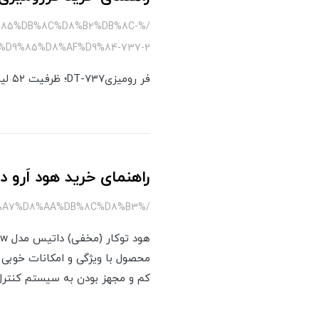
9%85%DB%8C%D8%B2%DB%8C-
D9%85%D8%AF%D9%84-737-2
فر رومیزیDT-737؛ ظرفیت ۵۲ لیتر، ۲۰۰۰ وات، برنامه‌های پخت اتوماتیک و محفظه Easy to Clean.
راهنمای خرید هود اَرو 
/%D9%87%D9%88%D8%AF-%D8%A7%D8%B1%D8%B1%D9%88-%D8%AF%D8%A7%D8%AA%DB%8C%D8%B3
کم و مجهز بودن به سیستم کنترل 