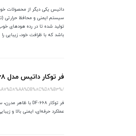
تولید شده تا در رده هودهای خوب 
باشد که با ظرافت خود، زیبایی را
فر توکار داتیس مدل DF-668
/%D9%82%D8%B1-668-%D8%AF%D8%A7%D8%AA%DB%8C%D8%B3
فر توکار DF-668 با
عملکرد حرفه‌ای، ایمنی بالا و زیب