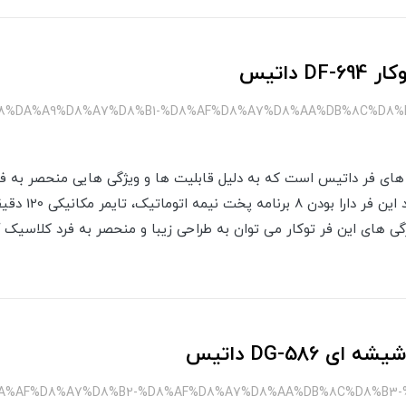
 داتیس
%88%DA%A9%D8%A7%D8%B1-%D8%AF%D8%A7%D8%AA%DB%8C%D8%
DF-694 یکی از مدل های فر داتیس است که به دلیل قابلیت ها و ویژگی هایی منحصر 
کرده است. از ویژگی
 DG-586 داتیس