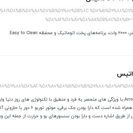
%D9%81%D8%B1%D8%A8%D8%B1%D9%82%DB%8C-%D8%B1%D9%88%D
%D8%AF%D8%A7%D8%AA%DB%8C%D8%B3-%
داتیس
هود توکار (مخفی) داتیس مدل Arrow با ویژگی های منحصر به فرد و منطبق با تکنولوژی های 
محصول با ویژگی و امکانات خوبی همراه شده است
از طریق اشاره دست و دارا بودن سنسورهای بو و حرارت از جمله این و