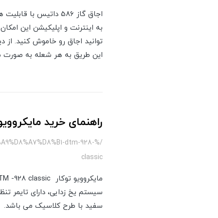
اجاق گاز 586 داتیس ب
به اینترنت و اپلیکیشن این امکان
توانید اجاق رو خاموش کنید. از د
این طریق به هر شعله به صورت مج
راهنمای خرید مایکروویو توکار 28 Classic
9%D8%A7%D8%B1-dtm-928-
classic
سیستم یخ زدایی، دارای تایمر ت
سفید با طرح کلاسیک می باشد.