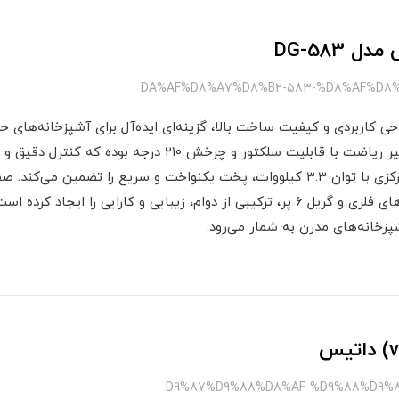
 DG-583
ز ۵ شعله مدل 583 با طراحی کاربردی و کیفیت ساخت بالا، گزینه‌ای ایده‌آل برای آشپزخان
مجهز به فندک Sabaf ایتالیا و شیر ریاضت با قابلیت سلکتور و چرخش
فراهم می‌کند. وجود شعله پلوپز مرکزی با توان ۳.۳ کیلووات، پخت یکنواخت و سریع را
پزخانه‌های مدرن به شمار می‌رود.