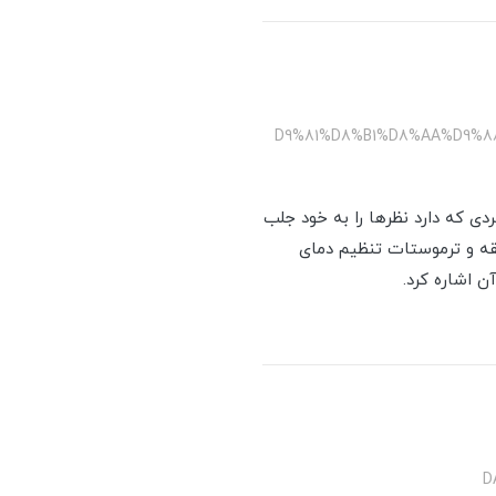
/%D9%81%D8%B1%D8%AA%D9
به فردی که دارد نظرها را به خود جلب
 منحصر به فرد این فر دارا بودن 8 برنامه پخت نیمه اتوماتیک، تایمر مکانیکی 120 دقیقه و ترموستات تنظیم دمای