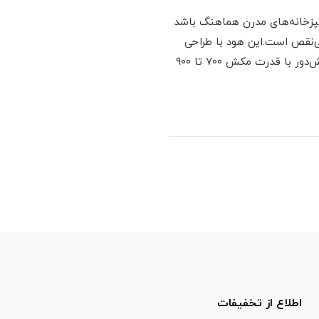
شپزخانه‌های مدرن هماهنگ باشد
ی‌نقص است.این هود با طراحی
توکار (مخفی) نه‌تنها فضای آشپزخانه را خلوت و یکپارچه نگه می‌دارد، بلکه با بهره‌گیری از موتور توربو شش‌دور با قدرت مکش ۷۰۰ تا ۹۰۰
اطلاع از تخفیفات