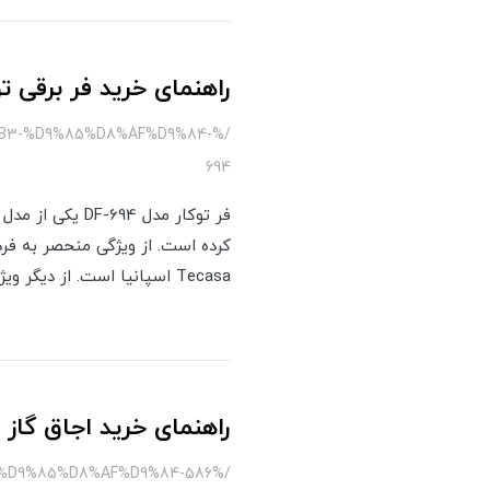
راهنمای خرید فر برقی توکار DF-694
B3-%D9%85%D8%AF%D9%84-
694
فر توکار مدل 
Tecasa اسپانیا است. از دیگر ویژگی های این فر توکار می توان به طراحی زیبا و منحصر به فرد کلاسیک آن اشاره کرد.
راهنمای خرید اجاق گاز شیشه ای
/%DA%AF%D8%A7%D8%B2-%D8%AF%D8%A7%D8%AA%DB%8C%D8%B3-%D9%85%D8%AF%D9%84-586