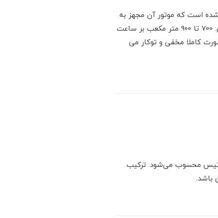
امکانات خوبی همراه شده است که موتور آن مجهز به
سیستم ایمنی و محافظ حرارتی (ترموگارد) و دارای 4 دور با حلزونی فلزی می باشد. این مدل با قدرت مکش: 700 تا 900 متر مکعب بر ساعت
صورت کاملا مخفی و توکار می
رفته داتیس محسوب می‌شود. ترکیب
 باشد.