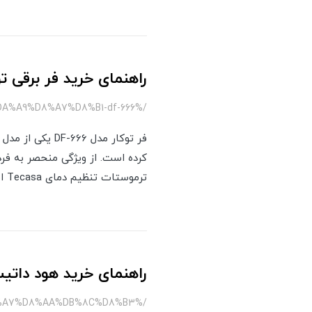
راهنمای خرید فر برقی توکار DF-666
/%D9%81%D8%B1-%D8%A8%D8%B1%D9%82%DB%8C-%D8%AA%D9%88%DA%A9%D8%A7%D8%B1-df-666
فر توکار مدل 6
ترموستات تنظیم دمای Tecasa اسپانیا است. از دیگر ویژگی های این فر توکار می توان به ولوم با چراغ LED قرمز اشاره کرد.
راهنمای خرید هود داتی
/%D9%87%D9%88%D8%AF-%D9%BE%DB%8C%D8%A7%D9%86%DB%8C-%D8%AF%D8%A7%D8%AA%DB%8C%D8%B3