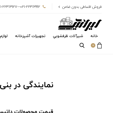
فروش اقساطی بدون ضامن
021-22316992---021-22316927
خانه
شیرآلات ظرفشويي
تجهیزات آشپزخانه
لوازم
0
نمایندگی در بنی
قیمت محصولات داتی