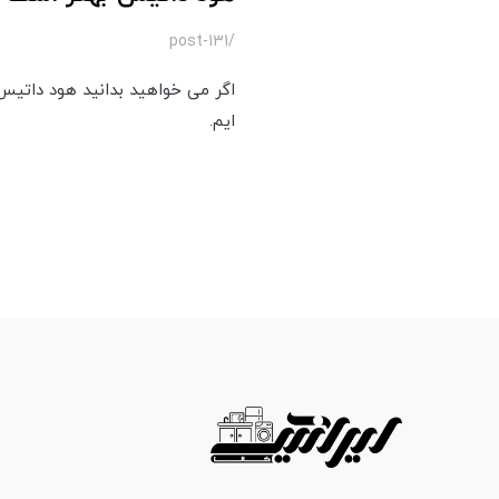
/post-131
اگر می خواهید بدانید هود داتیس ب
ایم.