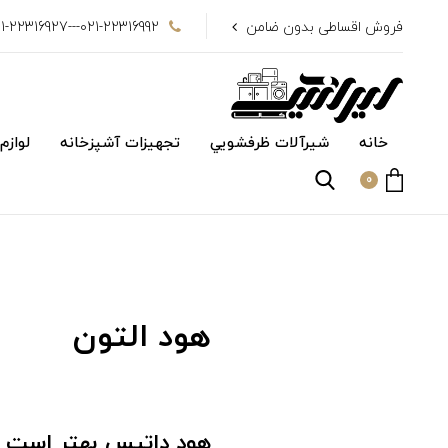
فروش اقساطی بدون ضامن
021-22316992---021-22316927
خانه
شیرآلات ظرفشويي
تجهیزات آشپزخانه
لوازم
0
هود التون
هود داتیس بهتر است یا