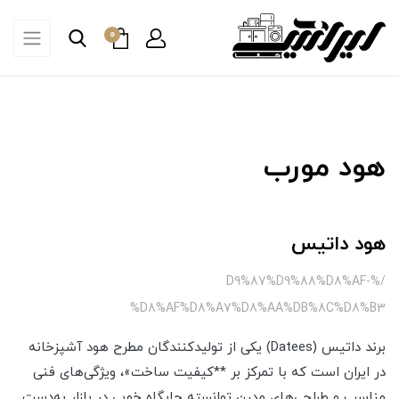
0
هود مورب
هود داتیس
/%D9%87%D9%88%D8%AF-
%D8%AF%D8%A7%D8%AA%DB%8C%D8%B3
برند داتیس (Datees) یکی از تولیدکنندگان مطرح هود آشپزخانه
در ایران است که با تمرکز بر **کیفیت ساخت»، ویژگی‌های فنی
مناسب و طراحی‌های مدرن توانسته جایگاه خوبی در بازار به‌دست