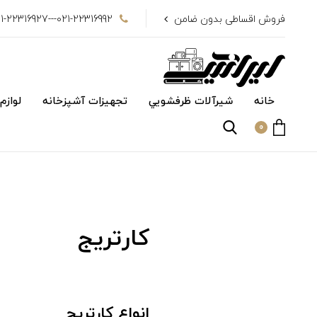
فروش اقساطی بدون ضامن
021-22316992---021-22316927
خانه
شیرآلات ظرفشويي
تجهیزات آشپزخانه
لوازم
0
کارتریج
انواع کارتریج