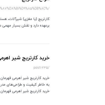
/%DA%A9%D8%A7%D8%AA%D8%B1%DB%8C%D8%AC-%D8%A7%D9%87%D8%B1%D9%85%DB%8C
کارتریج (یا مغزی) شیرآلات، هس
برعهده دارد و نقش بسیار مهمی در
خرید کارتریج شیر اهرم
/post-235
خرید کارتریج شیر اهرمی قهرمان 
به خاطر کیفیت و طراحی‌های مدرن‌
خرید کارتریج شیر اهرمی قهرمان می‌پ