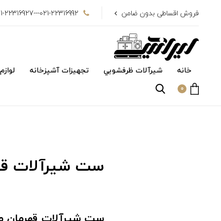
فروش اقساطی بدون ضامن
021-22316992---021-22316927
خانه
شیرآلات ظرفشويي
تجهیزات آشپزخانه
لوازم
0
ست شیرآلات قهر
ست شیرآلات قهرمان مد