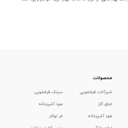
محصولات
شیرآلات ظرفشويي
سینک ظرفشویی
اجاق گاز
هود آشپزخانه
هود آشپزخانه
فر توکار