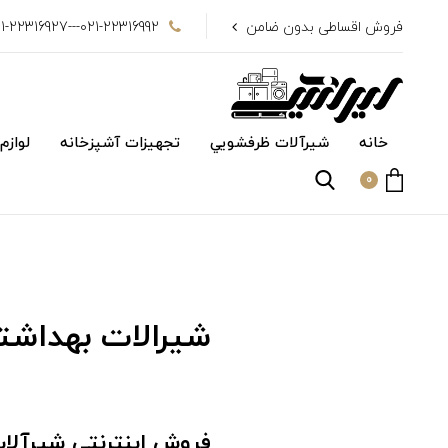
فروش اقساطی بدون ضامن
021-22316992---021-22316927
خانه
شیرآلات ظرفشويي
تجهیزات آشپزخانه
لوازم
0
شیرالات بهداشت
فروش اینترنتی شیرآلا