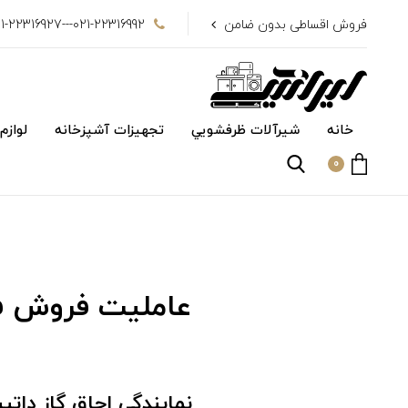
فروش اقساطی بدون ضامن
021-22316992---021-22316927
خانه
شیرآلات ظرفشويي
تجهیزات آشپزخانه
لوازم
0
عاملیت فروش ف
نمایندگی اجاق گاز دات