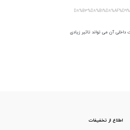
/%D8%B3%D8%B1%D8%AF%D
 داخلی آن می تواند تاثیر زیادی
اطلاع از تخفیفات