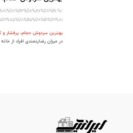
%81%D8%B4%D8%A7%D8%B1-
%D9%85%D8%B5%D8%B1%D9%81
بهترین سردوش حمام، پرفشار و 
در میزان رضایتمندی افراد از خا