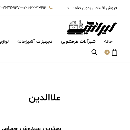
فروش اقساطی بدون ضامن
021-22316992---021-22316927
خانه
شیرآلات ظرفشويي
تجهیزات آشپزخانه
لوازم
0
علاالدین
بهترین سردوش حمام، پ