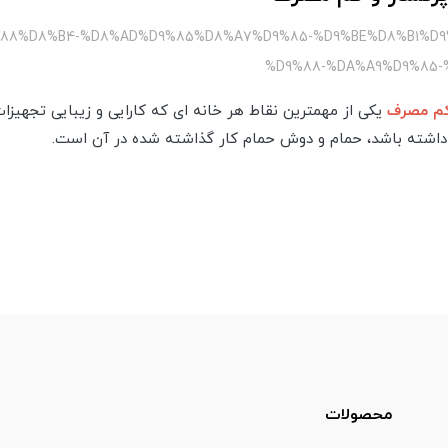
9%88%D8%B4-%D8%AD%D9%85%D8%A7%D9%85-%D9%BE%D8%B1%D9
%D9%88-%DA%A9%D9%85-
کم مصرف
یکی از مهمترین نقاط هر خانه ای که کارایی و زیبایی تجهیزات
نه داشته باشد، حمام و دوش حمام کار گذاشته شده در آن است.
محصولات