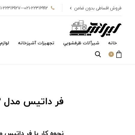
فروش اقساطی بدون ضامن
021-22316992---021-22316927
خانه
شیرآلات ظرفشويي
تجهیزات آشپزخانه
لوازم
0
فر داتیس مدل 692
نحوه کار با فر داتیس مدل