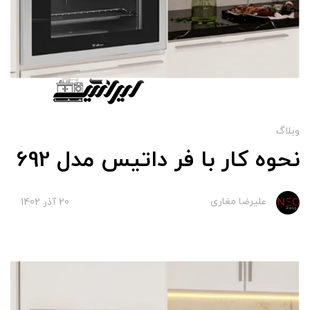
وبلاگ
نحوه کار با فر داتیس مدل 692
علیرضا مغاری
20 آذر 1402