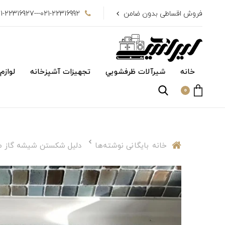
فروش اقساطی بدون ضامن
021-22316992---021-22316927
خانه
شیرآلات ظرفشويي
تجهیزات آشپزخانه
لوازم
0
خانه
بایگانی نوشته‌ها
دلیل شکستن شیشه گاز 