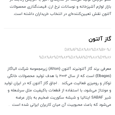
بازار لوازم آشپزخانه و نوسانات نرخ ارز، قیمت‌گذاری محصولات
آلتون نقش تعیین‌کننده‌ای در انتخاب خریداران داشته است.
گاز آلتون
/%DA%AF%D8%A7%D8%B2-
%D8%A2%D9%84%D8%AA%D9%88%D9%86
معرفی برند گاز آلتونبرند آلتون (Alton) زیرمجموعه شرکت الباگاز
(Elbagas) است که از سال ۲۰۰۲ با هدف تولید محصولات خانگی
توکار و رومیزی فعالیت می‌کند . اجاق گاز آلتون که در ایران تولید
و مونتاژ می‌شود، با استفاده از قطعات باکیفیت مثل سرشعله و
شیر SABAF ایتالیا و شیشه سکوریت ضخیم به بازار عرضه
می‌شود که باعث محبوبیت آن میان کاربران ایرانی شده است .