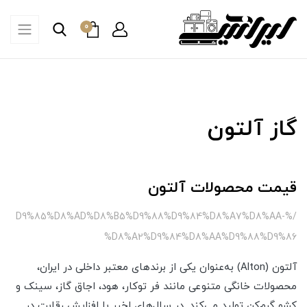
0
گاز آلتون
قیمت محصولات آلتون
/%D9%85%D8%AD%D8%B5%D9%88%D9%84%D8%A7%D8%AA-
%D8%A2%D9%84%D8%AA%D9%88%D9%86
آلتون (Alton) به‌عنوان یکی از برندهای معتبر داخلی در ایران،
محصولات خانگی متنوعی مانند فر توکار، هود، اجاق گاز، سینک و
کشو گرم‌کن تولید می‌کند. در سال‌های اخیر با افزایش رقابت در