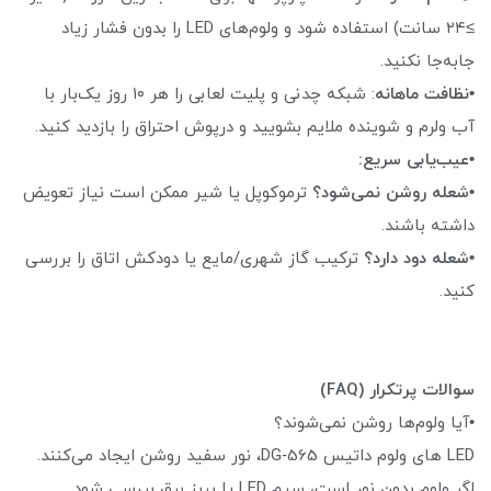
≥۲۴ سانت) استفاده شود و ولوم‌های LED را بدون فشار زیاد
جابه‌جا نکنید.
•نظافت ماهانه
: شبکه چدنی و پلیت لعابی را هر ۱۰ روز یک‌بار با
آب ولرم و شوینده ملایم بشویید و درپوش احتراق را بازدید کنید.
•عیب‌یابی سریع:
•شعله روشن نمی‌شود؟‌
ترموکوپل یا شیر ممکن است نیاز تعویض
داشته باشند.
•شعله دود دارد؟
ترکیب گاز شهری/مایع یا دودکش اتاق را بررسی
کنید.
سوالات پرتکرار (FAQ)
•آیا ولوم‌ها روشن نمی‌شوند؟
LED های ولوم داتیس DG‑565، نور سفید روشن ایجاد می‌کنند.
اگر ولوم بدون نور است، سیم LED یا پریز برق بررسی شود.