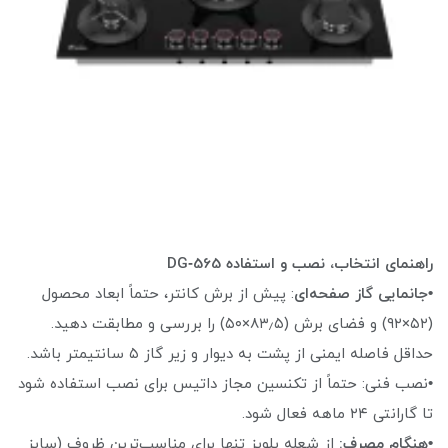
راهنمای انتخاب، نصب و استفاده DG‑565
•جانمایی گاز صفحه‌ای
: پیش از برش کانتر، حتماً ابعاد محصول
(۵۲×۹۲) و فضای برش (۸۳٫۵×۵۰) را بررسی و مطابقت دهید.
حداقل فاصله ایمنی از پشت به دیوار و زیر گاز ۵ سانتیمتر باشد.
•نصب فنی: حتماً از تکنسین مجاز داتیس برای نصب استفاده شود
تا گارانتی ۲۴ ماهه فعال شود.
•هنگام مصرف:
از شعله پلوپز تنها برای مناسب‌ترین ظروف (سایز