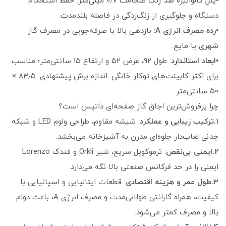
•پنل گالوانیزه ضد زنگ ضخامت ۰٫۷ میلی‌متر: حفظ استحکام
دستگاه و جلوگیری از زنگ‌زدگی در فاصله بلند‌مدت.
•
رده مصرف انرژی A
: بازدهی بالا با صرفه‌جویی در مصرف گاز
شهری یا مایع.
•
ابعاد استاندارد
: طول ۹۲، عرض ۵۲ و ارتفاع ۱۵ سانتی‌متر؛ مناسب
برای اکثر کابینت‌های توکار خانگی. اندازه برش پیشنهادی: ۸۳٫۵ ×‌
۵۰ سانتی‌متر.
چرا پرفروش‌ترین اجاق گاز صفحه‌ای داتیس است؟
1
.ترکیب زیبایی و عملکرد
: شیشه مقاوم، طراحی ولوم LED و شبکه
چدنی لعاب‌دار جلوه‌ای مدرن به آشپزخانه می‌بخشد.
2.ایمنی بی‌نقص
: ترموکوپل سریع، شیر Orkli و فندک Lorenzo
ایمنی را در حد فرکانس صنعتی بالا نگه می‌دارد.
3.طول عمر و هزینه اقتصادی
: قطعات ایتالیایی و اسپانیایی با
کیفیت، همراه گارانتی طولانی‌مدت و مصرف انرژی A، باعث دوام
بالا و مصرف کمتر می‌شود.