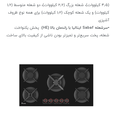
(۴٫۵ کیلووات)، شعله بزرگ (۲٫۶ کیلووات)، دو شعله متوسط (۱٫۶
کیلووات) و یک شعله کوچک (۱٫۲ کیلووات) برای همه نوع ظروف
آشپزی.
•
سرشعله Sabaf ایتالیا با راندمان بالا (HE):
پخش یکنواخت
شعله، پخت سریع‌تر و تمیز‌تر بودن ناشی از کیفیت بالای ساخت.