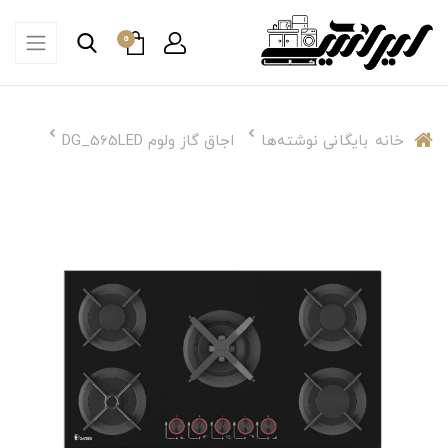
0
خانه
بایگانی نوشته‌ها
اجاق گاز ولوم DG_565LED