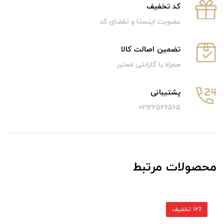
كد تخفيف
عضویت اینستا و تقضای کد
تضمین اصالت کالا
همراه با گارانتی معتبر
پشتیبانی
02122526565
محصولات مرتبط
12٪ تخفیف