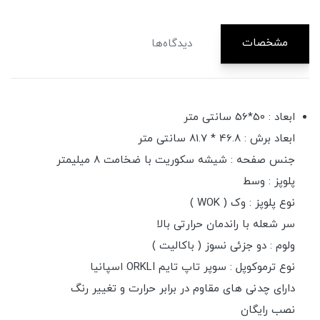
مشخصات
دیدگاه‌ها
ابعاد : 50*56 سانتی متر
ابعاد برش : 46.8 * 81.7 سانتی متر
جنس صفحه : شیشه سکوریت با ضخامت 8 میلیمتر
پلوپز : وسط
نوع پلوپز : وک ( WOK )
سر شعله با راندمان حرارتی بالا
ولوم : دو جزئی نسوز ( باکالیت )
نوع ترموکوپل : سوپر تاپ تایم ORKLI اسپانیا
دارای چدنی های مقاوم در برابر حرارت و تغییر رنگ
نصب رایگان