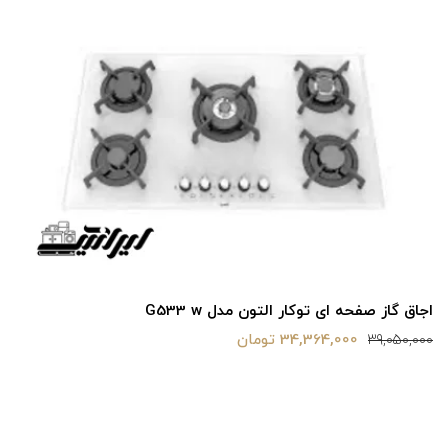
اجاق گاز صفحه ای توکار التون مدل G533 w
34,364,000 تومان
39,050,000