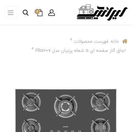
0
خانه
فهرست محصولات
اجاق گاز صفحه ای 5 شعله پرنیان مدل PB5207