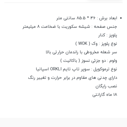
ابعاد برش : 46 * 85.5 سانتی متر
جنس صفحه : شیشه سکوریت با ضخامت 8 میلیمتر
پلوپز : کنار
نوع پلوپز : وک ( WOK )
سر شعله مخروطی با راندمان حرارتی بالا
ولوم : دو جزئی نسوز ( باکالیت )
نوع ترموکوپل : سوپر تاپ تایم ORKLI اسپانیا
دارای چدنی های مقاوم در برابر حرارت و تغییر رنگ
نصب رایگان
18 ماه گارانتی