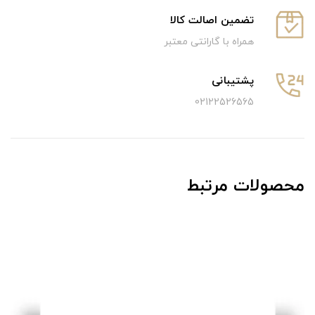
تضمین اصالت کالا
همراه با گارانتی معتبر
پشتیبانی
02122526565
محصولات مرتبط