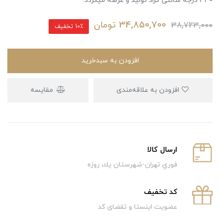
330 درجه سانتی گراد تولید و عرضه میگردد.
34,850,700
تومان
38,723,000
10٪ تخفیف
افزودن به سبدخرید
افزودن به علاقه‌مندی
مقایسه
ارسال كالا
فوري تهران-شهرستان يك روزه
كد تخفيف
عضویت اینستا و تقضای کد