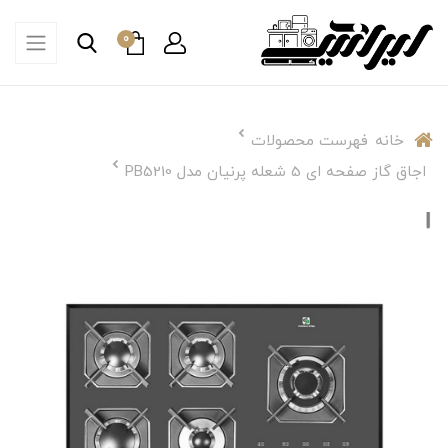
0
خانه
فهرست محصولات
اجاق گاز صفحه ای 5 شعله پرنیان مدل PB5210