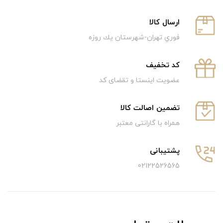
ارسال كالا
فوري تهران-شهرستان يك روزه
كد تخفيف
عضویت اینستا و تقضای کد
تضمین اصالت کالا
همراه با گارانتی معتبر
پشتیبانی
02122526565