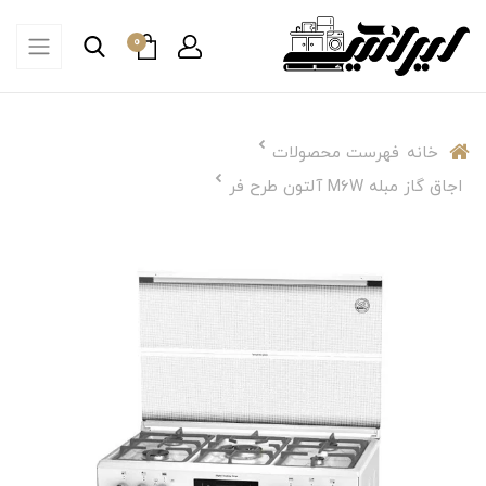
0
خانه
فهرست محصولات
اجاق گاز مبله M6W آلتون طرح فر