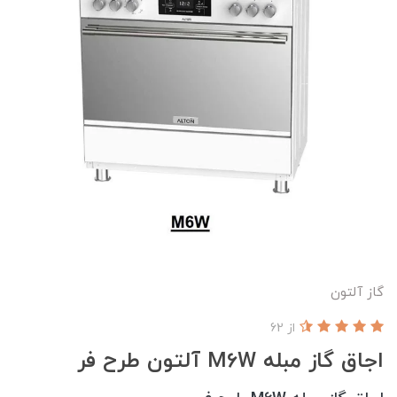
گاز آلتون
از 62
اجاق گاز مبله M6W آلتون طرح فر