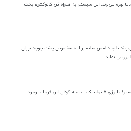
 دما بهره می‌برند. این سیستم به همراه فن کانوکشن، پخت
ی جدیدتر مانند فر Datis DF-682، کاربر می‌تواند با چند لمس ساده برنامه مخصوص پخت جوجه بریان
 بررسی نماید.
برند داتیس همواره تلاش کرده تا محصولات خود را با رده مصرف انرژی A تولید کند. جوجه گردان این فرها با وجود