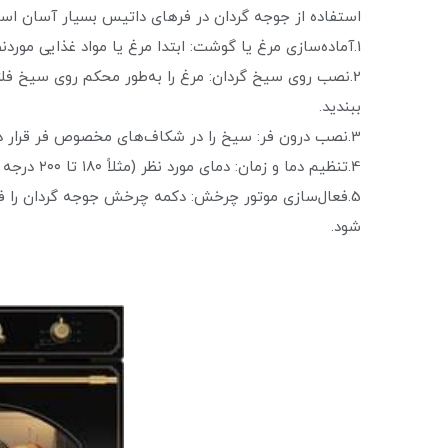
استفاده از جوجه گردان در فرهای داتیس بسیار آسان است.
1.آماده‌سازی مرغ یا گوشت: ابتدا مرغ یا مواد غذایی موردنظر را با چاشنی و ادویه دلخواه مزه‌دار کنید.
2.نصب روی سیخ گردان: مرغ را به‌طور محکم روی سیخ فل
ببندید.
3.نصب درون فر: سیخ را در شکاف‌های مخصوص فر قرار داده و آن را در جای خود قفل کنید.
4.تنظیم دما و زمان: دمای مورد نظر (مثلاً ۱۸۰ تا ۲۰۰ درجه سانتی‌گراد) و زمان پخت را بسته به وزن مرغ تعیین کنید.
5.فعال‌سازی موتور چرخش: دکمه چرخش جوجه گردان را فع
شود.