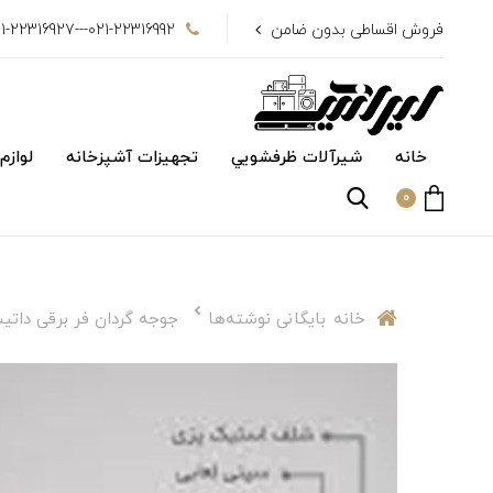
فروش اقساطی بدون ضامن
021-22316992---021-22316927
خانه
شیرآلات ظرفشويي
تجهیزات آشپزخانه
لوازم
0
خانه
بایگانی نوشته‌ها
جوجه گردان فر برقی دات