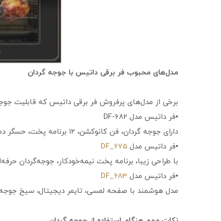
مدل‌های محبوب فر برقی داتیس با جوجه گردان
برخی از مدل‌های پرفروش فر برقی داتیس که قابلیت جوجه گر
•فر داتیس مدل DF-682
دارای جوجه گردان، فن کانوکشن، ۱۲ برنامه پخت، حسگر دما، شیشه سه جداره و سیستم یخ‌زدایی.
•فر داتیس مدل
DF_675
با طراحی زیبا، برنامه پخت نیمه‌خودکار، جوجه‌گردان حرفه‌ا
•فر داتیس مدل
DF_683
مدل هوشمند با صفحه لمسی، تایمر دیجیتال، سیخ جوجه گ
نکات مهم هنگام استفاده از جوجه گردان