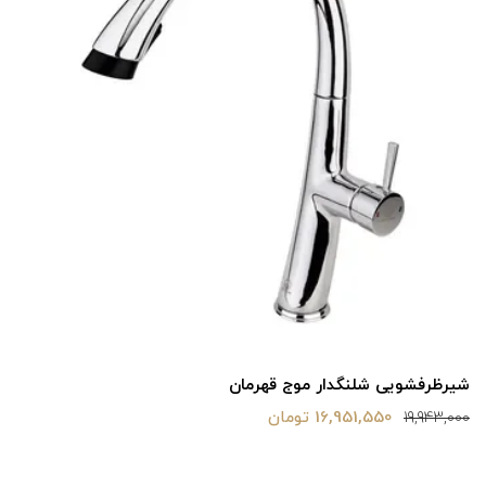
شیرظرفشویی شلنگدار موج قهرمان
16,951,550 تومان
19,943,000