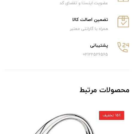
عضویت اینستا و تقضای کد
تضمین اصالت کالا
همراه با گارانتی معتبر
پشتیبانی
02122526565
محصولات مرتبط
15٪ تخفیف