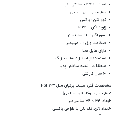
ابعاد : 44*75 سانتی متر
نوع نصب : زیر سطحی
نوع لگن : باکس
زاویه لگن : R 25
عمق لگن : 20 سانتیمتر
ضخامت ورق : 1 میلیمتر
داراى عایق صدا
استفاده از استیل10-18 ضد زنگ
متعلقات : تخته ساطور چوبی
10 سال گارانتی
مشخصات فنی سینک پرنیان مدل PS4203
•نوع نصب: توکار (زیر سطحی)
•ابعاد: 34 × 34 سانتی‌متر
•تعداد لگن: تک لگن با طراحی باکسی