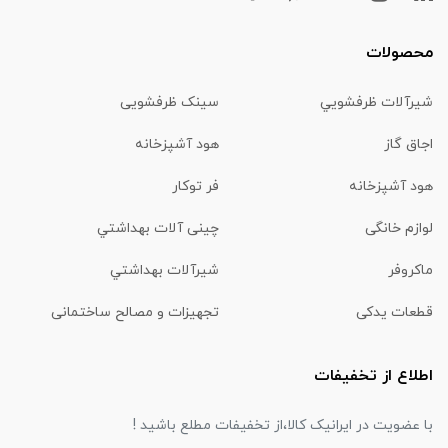
محصولات
شیرآلات ظرفشويي
سینک ظرفشویی
اجاق گاز
هود آشپزخانه
هود آشپزخانه
فر توکار
لوازم خانگی
چینی آلات بهداشتي
ماكروفر
شیرآلات بهداشتي
قطعات یدکی
تجهیزات و مصالح ساختمانی
اطلاع از تخفیفات
با عضویت در ایرانیک کالا،از تخفیفات مطلع باشید !