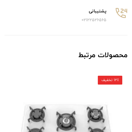
پشتیبانی
02122526565
محصولات مرتبط
12٪ تخفیف