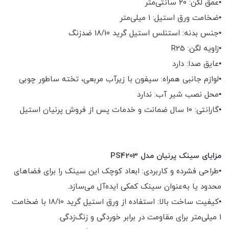
•عمق لگن: 20 سانتی‌متر
•ضخامت ورق استیل: 1 میلی‌متر
•جنس بدنه: استنلس استیل گرید 18/10 ضدزنگ
•زاویه لگن: R25
•عایق صدا: دارد
•لوازم جانبی همراه: سیفون با زیرآب مربعی، تخته ساطور چوبی
•محل نصب شیر آب: ندارد
•گارانتی: 10 سال ضمانت و خدمات پس از فروش پرنیان استیل
مزایای سینک پرنیان مدل PS4203
•طراحی فشرده و کاربردی: ابعاد کوچک این سینک را برای فضاهای
محدود یا به‌عنوان سینک کمکی ایده‌آل می‌سازد.
•کیفیت ساخت بالا: استفاده از ورق استیل گرید 18/10 با ضخامت
1 میلی‌متر برای مقاومت در برابر خوردگی و زنگ‌زدگی.