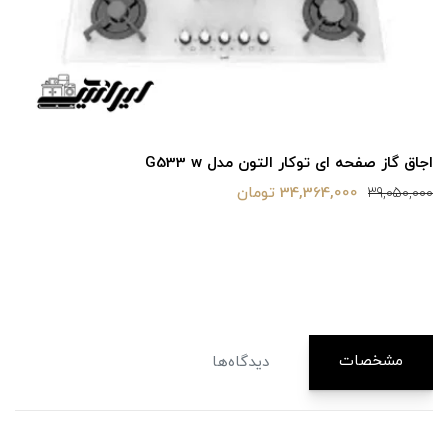
اجاق گاز صفحه ای توکار التون مدل G533 w
34,364,000 تومان
39,050,000
مشخصات
دیدگاه‌ها