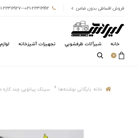
فروش اقساطی بدون ضامن
021-22316992---021-22316927
خانه
شیرآلات ظرفشويي
تجهیزات آشپزخانه
لوازم
0
خانه
بایگانی نوشته‌ها
سینک پیانویی چند کاره د