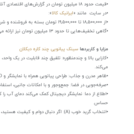
•قیمت حدود ۱۸ میلیون تومان در گزارش‌های اقتصادی آنلاین (دی ۱۴۰۲).
•در سایت‌ مانند «
ایرانیک کالا
»:
•از ۱۸,۵۰۰,۰۰۰ تا ۱۹,۵۰۰,۰۰۰ تومان بسته به فروشنده و شرایط.
•گاهی تخفیف‌هایی تا حدود ۱۳ میلیون تومان نیز ارائه می‌شود (مثلاً در فروشگاه‌های خاص).
مزایا و کاربردها
سینک پیانویی چند کاره دیکلان
•کارایی بالا و چندمنظوره: تلفیق چند قابلیت در یک واحد، ب
می‌کند.
•ظاهر مدرن و جذاب: طراحی پیانویی همراه با نمایشگر و LED، محیط آشپزخانه را لوکس و هوشمندانه نشان می‌دهد.
•صرفه‌جویی در فضا: جمع‌وجور و با امکانات جانبی، استفاد
•اطلاع‌ از دما: نمایشگر دیجیتال کمک می‌کند دمای آب را
حساس.
•انتخاب گرید خوب (A): اگر دنبال دوام و کیفیت هستید، نسخه‌های دارای استیل 304 گزینه مناسبی است.