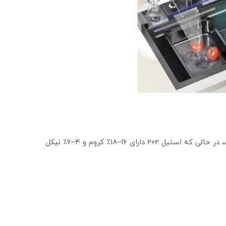
استیل 304 دارای حدود ۱۸–۲۰٪ کروم و ۸–۱۰.۵٪ نیکل است، در حالی که استیل 202 دارای ۱۶–۱۸٪ کروم و ۴–۶٪ نیکل