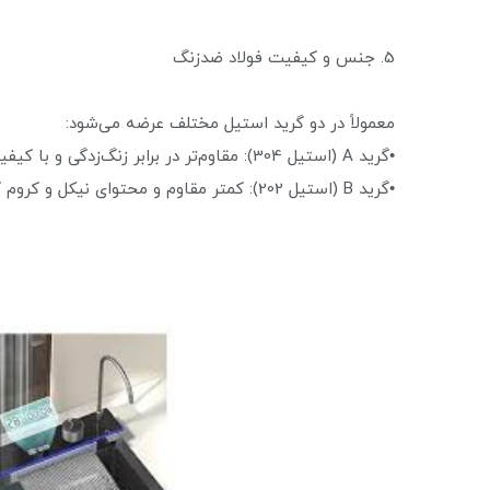
5. جنس و کیفیت فولاد ضدزنگ
معمولاً در دو گرید استیل مختلف عرضه می‌شود:
•گرید A (استیل 304): مقاوم‌تر در برابر زنگ‌زدگی و با کیفیت‌تر .
•گرید B (استیل 202): کمتر مقاوم و محتوای نیکل و کروم کمتری دارد که باعث آسیب‌پذیری در شرایط خورنده می‌شود.