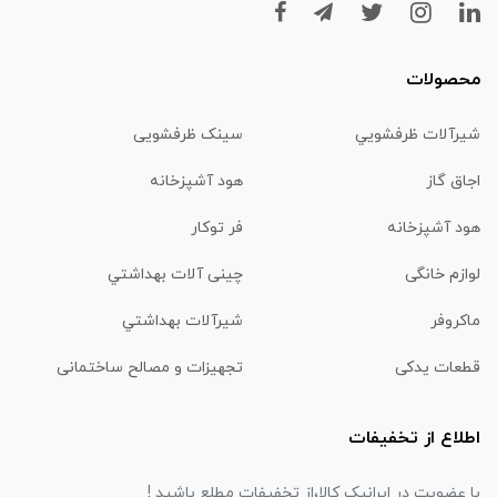
محصولات
شیرآلات ظرفشويي
سینک ظرفشویی
اجاق گاز
هود آشپزخانه
هود آشپزخانه
فر توکار
لوازم خانگی
چینی آلات بهداشتي
ماكروفر
شیرآلات بهداشتي
قطعات یدکی
تجهیزات و مصالح ساختمانی
اطلاع از تخفیفات
با عضویت در ایرانیک کالا،از تخفیفات مطلع باشید !