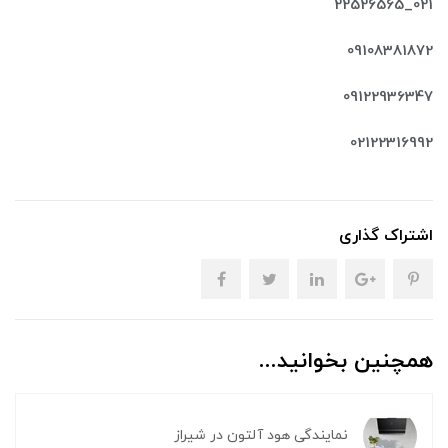
021_22526565
09108381872
09122936347
02122316992
اشتراک گذاری
همچنین بخوانید...
نمایندگی هود آلتون در شیراز