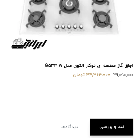
اجاق گاز صفحه ای توکار التون مدل G533 w
34,364,000 تومان
39,050,000
نقد و بررسی
دیدگاه‌ها