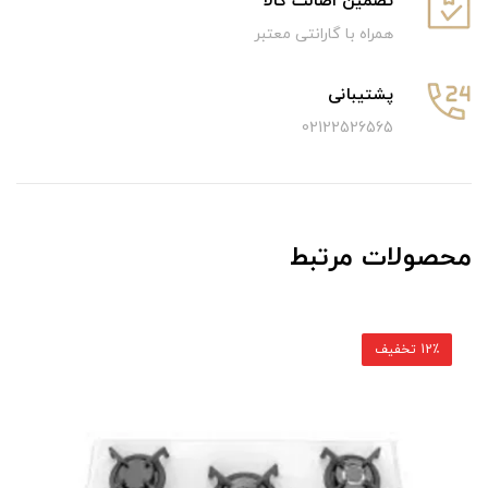
تضمین اصالت کالا
همراه با گارانتی معتبر
پشتیبانی
02122526565
محصولات مرتبط
12٪ تخفیف