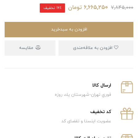
6,665,250
تومان
7,845,000
16٪ تخفیف
افزودن به سبدخرید
افزودن به علاقه‌مندی
مقایسه
ارسال كالا
فوري تهران-شهرستان يك روزه
كد تخفيف
عضویت اینستا و تقضای کد