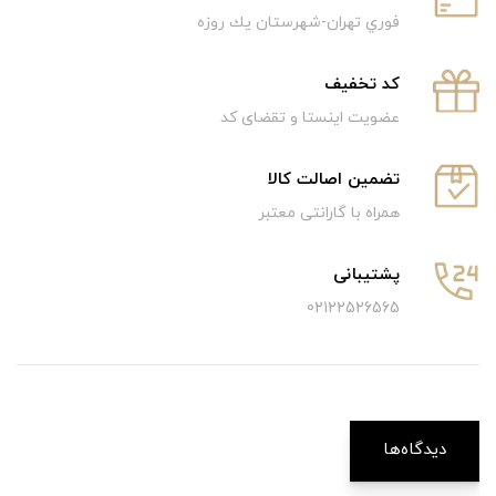
فوري تهران-شهرستان يك روزه
كد تخفيف
عضویت اینستا و تقضای کد
تضمین اصالت کالا
همراه با گارانتی معتبر
پشتیبانی
02122526565
دیدگاه‌ها