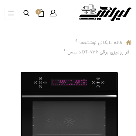
0
خانه
بایگانی نوشته‌ها
فر رومیزی برقی DT-736 داتیس