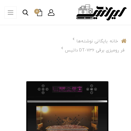
0
خانه
بایگانی نوشته‌ها
فر رومیزی برقی DT-736 داتیس