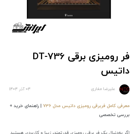
فر رومیزی برقی DT-736
داتیس
علیرضا مغاری
04 آذر 1404
معرفی کامل فربرقی رومیزی داتیس مدل 736
| راهنمای خرید +
بررسی تخصصی
اگر به‌دنبال یک فر برقی رومیزی قدرتمند، زیبا و کاربردی هستید