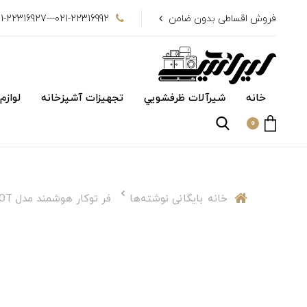
فروش اقساطی بدون ضامن
021-22316992---021-22316927
خانه
شیرآلات ظرفشويي
تجهیزات آشپزخانه
لوازم
0
خانه
بایگانی نوشته‌ها
فر توکار هوشمند‌‌ مدل DF-671 IOT داتیس