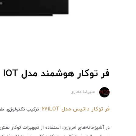
فر توکار هوشمند‌‌ مدل DF-671 IOT داتیس
علیرضا مغاری
فر توکار داتیس مدل 671LOT
| ترکیب تکنولوژی، ط
در آشپزخانه‌های امروزی، استفاده از تجهیزات توکار نقش م