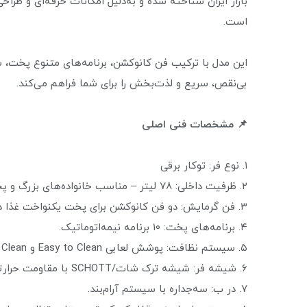
بازار ایران شناخته شده و به‌دلیل امکانات حرفه‌ای و طراح
است.
این مدل با ترکیب فن کانوکشن، برنامه‌های متنوع پخت، 
بی‌نقص، سریع و لذت‌بخش را برای شما فراهم می‌کند.
📌 مشخصات فنی اصلی
۱. نوع فر: توکار برقی
۲. ظرفیت داخلی: 78 لیتر – مناسب خانواده‌های بزرگ و پخت غذاهای حجیم.
۳. فن گرمایش: دو فن کانوکشن برای پخت یکنواخت غذا در همه سطوح.
۴. برنامه‌های پخت: 10 برنامه نیمه‌اتوماتیک.
۵. سیستم نظافت: پوشش لعابی Easy to Clean و Self Clean برای تمیزکاری آسان.
۶. شیشه فر: شیشه ترک شات/SCHOTT با مقاومت حرارتی بالا.
۷. در ب: سه‌جداره با سیستم آرام‌بند.