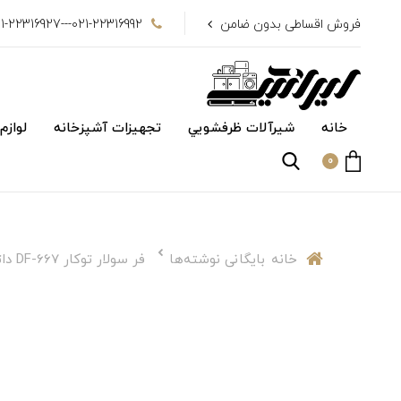
فروش اقساطی بدون ضامن
021-22316992---021-22316927
خانه
شیرآلات ظرفشويي
تجهیزات آشپزخانه
لوازم
0
خانه
بایگانی نوشته‌ها
فر سولار توکار DF-667 داتیس