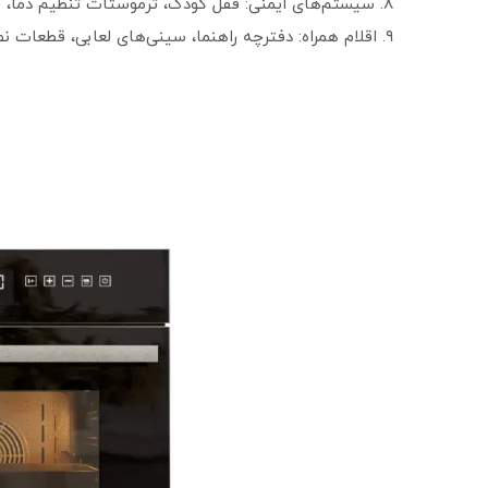
۸. سیستم‌های ایمنی: قفل کودک، ترموستات تنظیم دما، فن خنک‌کن.
۹. اقلام همراه: دفترچه راهنما، سینی‌های لعابی، قطعات نصب و گارانتی.