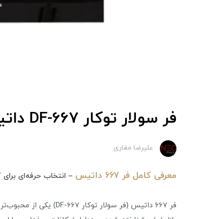
فر سولار توکار DF-667 داتیس
علیرضا مغاری
معرفی کامل فر 667 داتیس
– انتخاب حرفه‌ای برای 
فر 667 داتیس (فر سولار تو