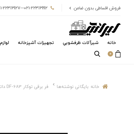
فروش اقساطی بدون ضامن
021-22316992---021-22316927
خانه
شیرآلات ظرفشويي
تجهیزات آشپزخانه
لوازم
0
خانه
بایگانی نوشته‌ها
فر برقی توکار DF-683 داتیس