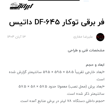
فر برقی توکار DF-645 داتیس
علیرضا مغاری
13 آبان 1404
مشخصات فنی و طراحی
ابعاد و حجم
•ابعاد خارجی تقریباً 58.5 × 59.5 × 59.5 سانتیمتر گزارش شده
است.
•ابعاد برش (محل نصب) معمولا حدود 57.5 × 58 × 57.5
سانتیمتر ذکر شده است.
•حجم داخلی دستگاه: 78 لیتر در برخی منابع آمده است.