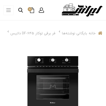
0
خانه
بایگانی نوشته‌ها
فر برقی توکار DF-645 داتیس