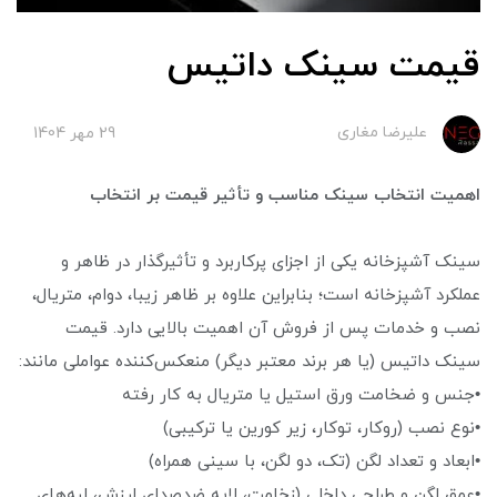
قیمت سینک داتیس
علیرضا مغاری
29 مهر 1404
اهمیت انتخاب سینک مناسب و تأثیر قیمت بر انتخاب
سینک آشپزخانه یکی از اجزای پرکاربرد و تأثیرگذار در ظاهر و
عملکرد آشپزخانه است؛ بنابراین علاوه بر ظاهر زیبا، دوام، متریال،
نصب و خدمات پس از فروش آن اهمیت بالایی دارد. قیمت
سینک داتیس (یا هر برند معتبر دیگر) منعکس‌کننده عواملی مانند:
•جنس و ضخامت ورق استیل یا متریال به کار رفته
•نوع نصب (روکار، توکار، زیر کورین یا ترکیبی)
•ابعاد و تعداد لگن (تک، دو لگن، با سینی همراه)
•عمق لگن و طراحی داخلی (زخامت، لایه ضدصدای لرزش، لبه‌های