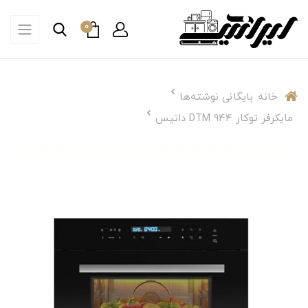
0
خانه
بایگانی نوشته‌ها
مایکرفر توکار DTM 944 داتیس