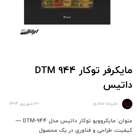
مایکرفر توکار DTM 944
داتیس
علیرضا مغاری
20 شهریور 1404
عنوان: مایکروویو توکار داتیس مدل DTM-944 —
کیفیت، طراحی و فناوری در یک محصول