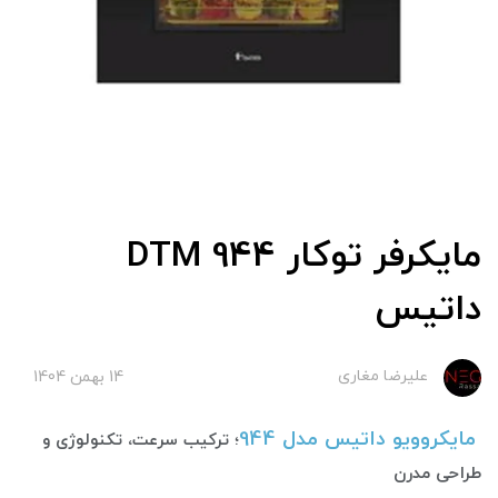
مایکرفر توکار DTM 944
داتیس
علیرضا مغاری
14 بهمن 1404
مایکروویو داتیس مدل 944
؛
ترکیب سرعت، تکنولوژی و
طراحی مدرن