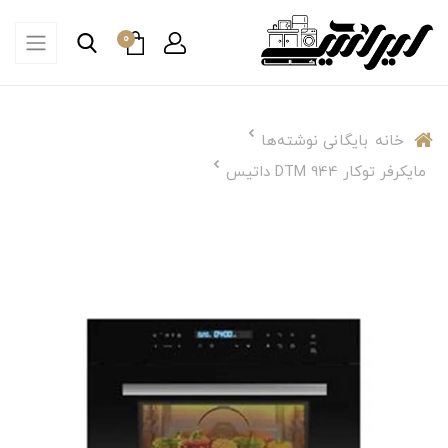
0
خانه
بایگانی نوشته‌ها
مایکرفر توکار DTM 944 داتیس