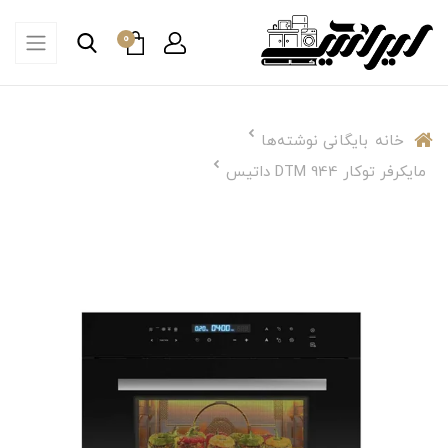
0
خانه
بایگانی نوشته‌ها
مایکرفر توکار DTM 944 داتیس