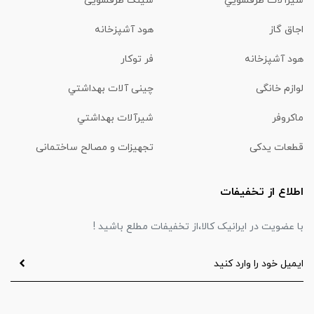
شیرآلات ظرفشويي
سینک ظرفشویی
اجاق گاز
هود آشپزخانه
هود آشپزخانه
فر توکار
لوازم خانگی
چینی آلات بهداشتي
ماكروفر
شیرآلات بهداشتي
قطعات یدکی
تجهیزات و مصالح ساختمانی
اطلاع از تخفیفات
با عضویت در ایرانیک کالا،از تخفیفات مطلع باشید !