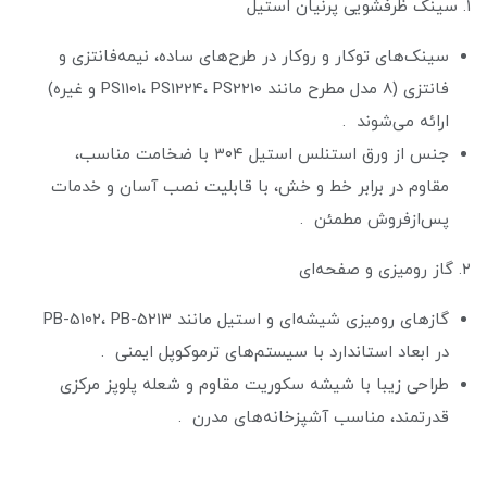
۱. سینک ظرفشویی پرنیان استیل
سینک‌های توکار و روکار در طرح‌های ساده، نیمه‌فانتزی و
فانتزی (۸ مدل مطرح مانند PS1101، PS1224، PS2210 و غیره)
ارائه می‌شوند .
جنس از ورق استنلس استیل ۳۰۴ با ضخامت مناسب،
مقاوم در برابر خط و خش، با قابلیت نصب آسان و خدمات
پس‌از‌فروش مطمئن .
۲. گاز رومیزی و صفحه‌ای
گازهای رومیزی شیشه‌ای و استیل مانند PB-5102، PB-5213
در ابعاد استاندارد با سیستم‌های ترموکوپل ایمنی .
طراحی زیبا با شیشه سکوریت مقاوم و شعله پلوپز مرکزی
قدرتمند، مناسب آشپزخانه‌های مدرن .