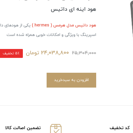
هود اینه ای داتیس
هود داتیس مدل هرمس ( hermes )
یکی از هودهای دا
اسپرینگ با ویژگی و امکانات خوبی همراه شده است
24,038,800
تومان
25,304,000
5٪ تخفیف
افزودن به سبدخرید
كد تخفيف
تضمین اصالت کالا