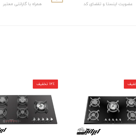
عضویت اینستا و تقضای کد
همراه با گارانتی معتبر
12٪ تخفیف