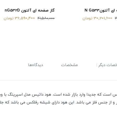
 آلتونN G533
گاز صفحه ای آلتون nG532D
30,201,600 تومان
36,590,400 تومان
41,580,000
3
صات دیگر :
مشخصات
دیدگاه‌ها
 است که جدیدا وارد بازار شده است. هود داتیس مدل اسپرینگ با وی