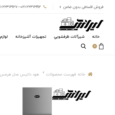
فروش اقساطی بدون ضامن
021-22316992---021-22316927
خانه
شیرآلات ظرفشويي
تجهیزات آشپزخانه
لوازم
0
خانه
فهرست محصولات
هود داتیس مدل هرمس ( hermes