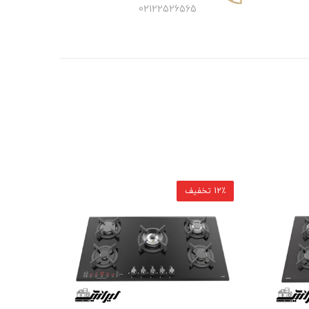
02122526565
12٪ تخفیف