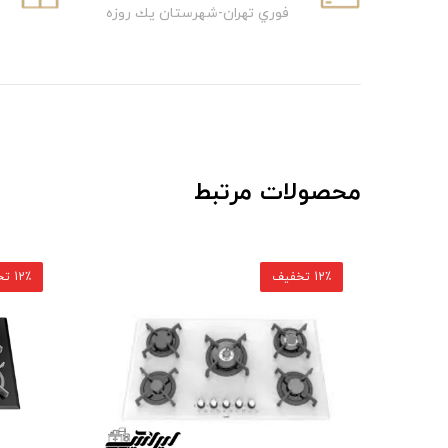
فوري تهران-شهرستان يك روزه
محصولات مرتبط
12٪ تخفیف
12٪ تخفیف