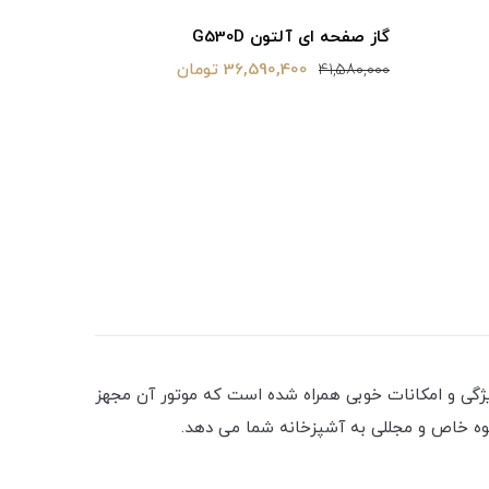
گاز صفحه ای آلتون G530D
36,590,400 تومان
41,580,000
فر برقی رومیزی
ژگی و امکانات خوبی همراه شده است که موتور آن مجهز