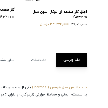
گاز صفحه ای
اجاق گاز صفحه ای توکار التون مدل
G533 w
4,320,000
34,364,000 تومان
39,050,000
نقد وبرسی
مشخصات
سایر مشخ
هود داتیس مدل هرمس ( hermes )
یکی از هودهای داتیس
به سیستم ایمنی و محافظ حرارتی (ترموگارد) و دارای 6 دور و از جنس فلز می باشد. این هود دارای شیشه رفلکس می باشد که جلوه خاص و مجللی به آشپزخانه شما می دهد.