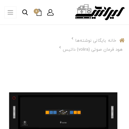
0
خانه
بایگانی نوشته‌ها
هود فرمان صوتی (volira) داتیس