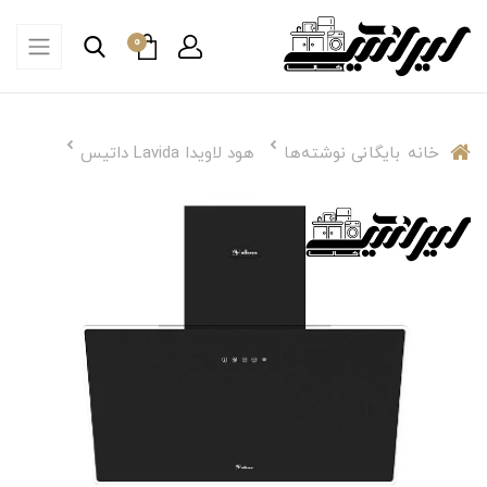
0
خانه
بایگانی نوشته‌ها
هود لاویدا Lavida داتیس