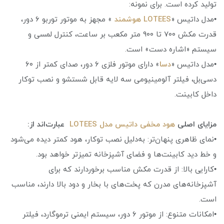
تولید کرده است. برای نمونه:
•مدل ‎داتیس «
LOTEES هوشمند
» مجهز به موتور توربو ۶ دور،
قدرت مکش ۷۰۰ تا ۹۰۰ متر مکعب بر ساعت، کنترل لمسی و
سیستم «اشاره دست» است.
•مدل ‎داتیس «
دسا
» دارای موتور فلزی ۶ دور، صدای کمتر از ۶۰
دسی‌بل، فیلتر آلومینیومی سه لایه قابل شستشو و نصب توکار
داخل کابینت.
مزایای اصلی
هود مخفی داتیس مدل LOTEES
عبارت‌اند از:
•نمای ظاهری پنهان‌تر: به‌دلیل نصب توکار، هود کمتر دیده می‌شود
و خط دید کابینت‌ها و فضای آشپزخانه تمیزتر خواهد بود.
•کارایی بالا: از قدرت مکش مناسب برخوردارند که برای
آشپزخانه‌های مدرن که پخت‌های با بخار و دود بالا دارند، مناسب
است.
•امکانات متنوع: از موتور ۶ دور، سیستم ایمنی ترموگارد، فیلتر