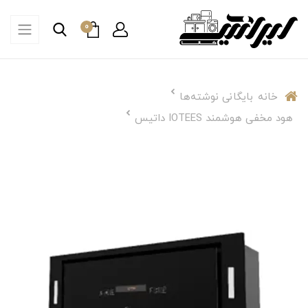
0
خانه
بایگانی نوشته‌ها
هود مخفی هوشمند IOTEES داتیس