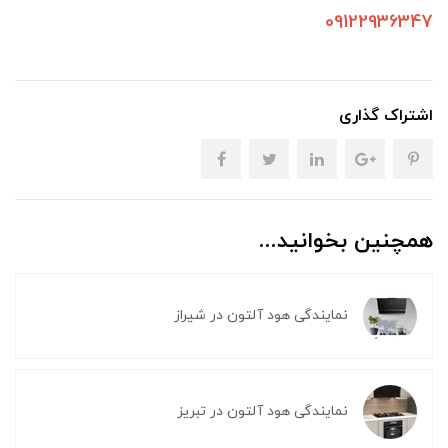
09122936347
اشتراک گذاری
همچنین بخوانید...
نمایندگی هود آلتون در شیراز
نمایندگی هود آلتون در تبریز