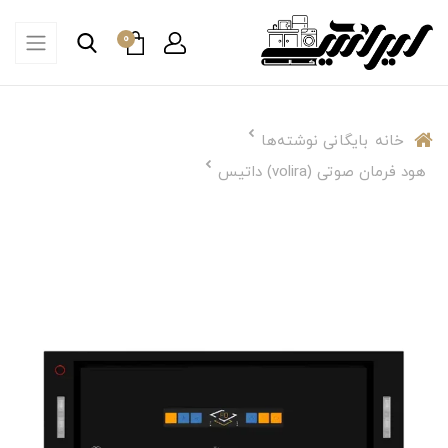
0
خانه
بایگانی نوشته‌ها
هود فرمان صوتی (volira) داتیس