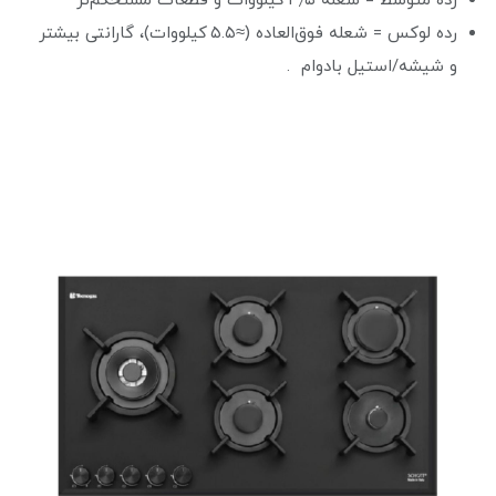
رده متوسط = شعله ۴٫۵ کیلووات و قطعات مستحکم‌تر
رده لوکس = شعله فوق‌العاده (≈۵.۵ کیلووات)، گارانتی بیشتر
و شیشه/استیل بادوام .