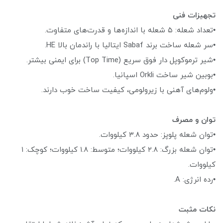
تجهیزات فنی
•تعداد شعله: ۵ شعله با اندازه‌ها و قدرت‌های متفاوت.
•سر شعله ساخت برند Sabaf ایتالیا با راندمان بالا HE.
•شیر ترموکوپل دار فوق سریع (Top Time) برای ایمنی بیشتر.
•بوبین شیر ساخت Orkli اسپانیا.
•ولوم‌های آهنی با زیرولومی، کیفیت ساخت خوب دارند.
توان و مصرف
•توان شعله پلوپز: حدود ۳.۸ کیلووات.
•توان شعله بزرگ: ۲.۸ کیلووات؛ متوسط: ۱.۸ کیلووات؛ کوچک: ۱
کیلووات.
•رده انرژی: A.
نکات مثبت