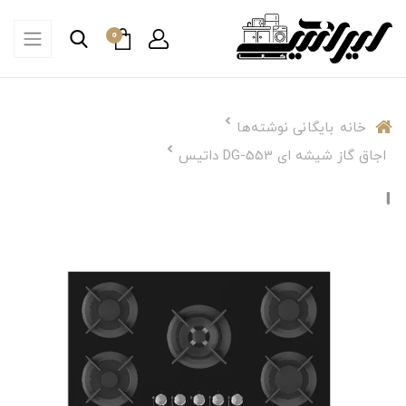
0
خانه
بایگانی نوشته‌ها
اجاق گاز شیشه ای DG-553 داتیس